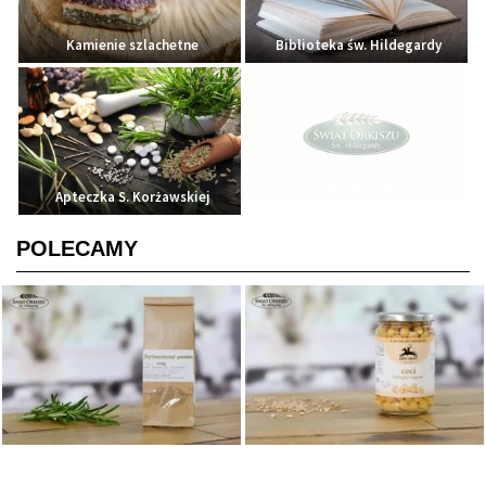
Kamienie szlachetne
Biblioteka św. Hildegardy
Detoksykacja organizmu
Apteczka S. Korżawskiej
POLECAMY