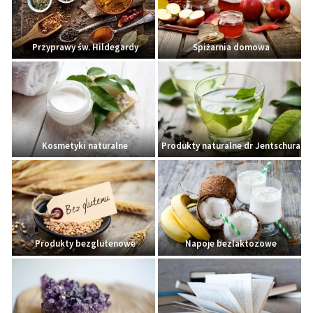
Przyprawy św. Hildegardy
Spiżarnia domowa
Kosmetyki naturalne
Produkty naturalne dr Jentschura
Produkty bezglutenowe
Napoje bezlaktozowe