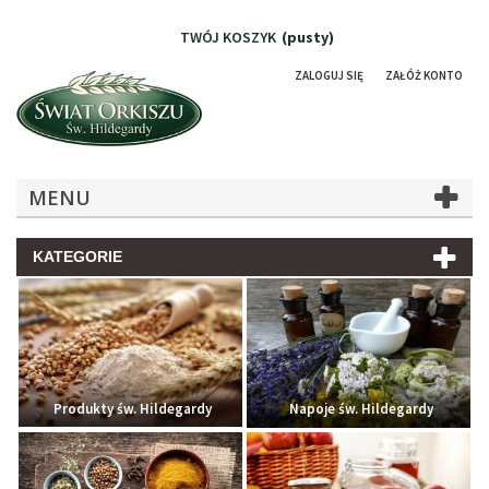
TWÓJ KOSZYK
(pusty)
ZALOGUJ SIĘ
ZAŁÓŻ KONTO
MENU
KATEGORIE
Produkty św. Hildegardy
Napoje św. Hildegardy