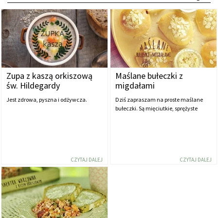
Zupa z kaszą orkiszową
Maślane bułeczki z
św. Hildegardy
migdałami
Jest zdrowa, pyszna i odżywcza.
Dziś zapraszam na proste maślane
bułeczki. Są mięciutkie, sprężyste
CZYTAJ DALEJ
CZYTAJ DALEJ