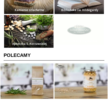
Kamienie szlachetne
Biblioteka św. Hildegardy
Detoksykacja organizmu
Apteczka S. Korżawskiej
POLECAMY