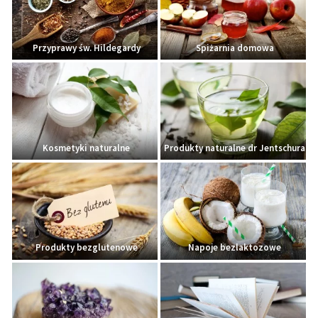
Przyprawy św. Hildegardy
Spiżarnia domowa
Kosmetyki naturalne
Produkty naturalne dr Jentschura
Produkty bezglutenowe
Napoje bezlaktozowe