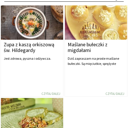
Zupa z kaszą orkiszową
Maślane bułeczki z
św. Hildegardy
migdałami
Jest zdrowa, pyszna i odżywcza.
Dziś zapraszam na proste maślane
bułeczki. Są mięciutkie, sprężyste
CZYTAJ DALEJ
CZYTAJ DALEJ