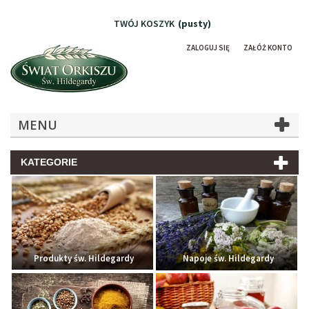
TWÓJ KOSZYK
(pusty)
ZALOGUJ SIĘ
ZAŁÓŻ KONTO
MENU
KATEGORIE
Produkty św. Hildegardy
Napoje św. Hildegardy