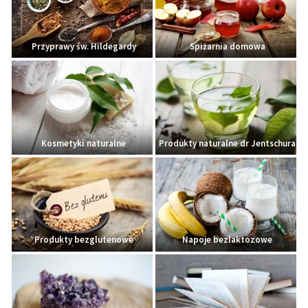
Przyprawy św. Hildegardy
Spiżarnia domowa
Kosmetyki naturalne
Produkty naturalne dr Jentschura
Produkty bezglutenowe
Napoje bezlaktozowe