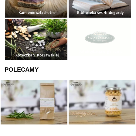
Kamienie szlachetne
Biblioteka św. Hildegardy
Detoksykacja organizmu
Apteczka S. Korżawskiej
POLECAMY