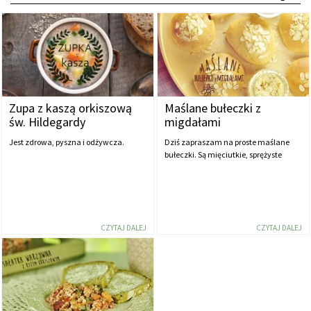
Zupa z kaszą orkiszową
Maślane bułeczki z
św. Hildegardy
migdałami
Jest zdrowa, pyszna i odżywcza.
Dziś zapraszam na proste maślane
bułeczki. Są mięciutkie, sprężyste
CZYTAJ DALEJ
CZYTAJ DALEJ