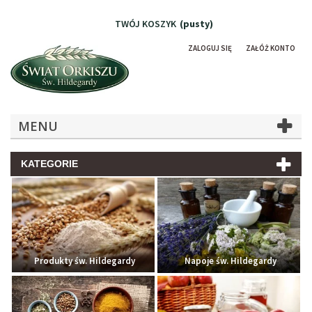
TWÓJ KOSZYK
(pusty)
ZALOGUJ SIĘ
ZAŁÓŻ KONTO
MENU
KATEGORIE
Produkty św. Hildegardy
Napoje św. Hildegardy