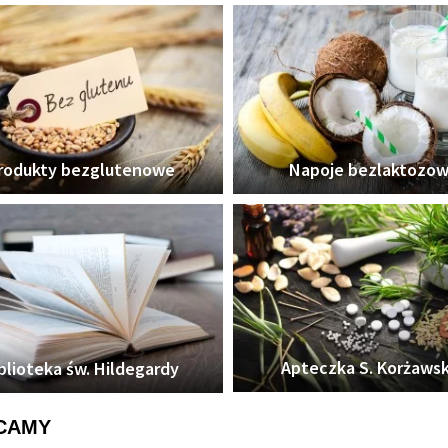
rodukty bezglutenowe
Napoje bezlaktozo
Apteczka S. Korżawsk
blioteka św. Hildegardy
CAMY