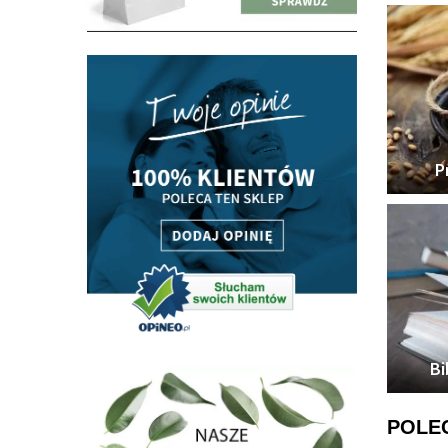
P
Bi
POLE