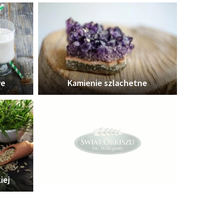
we
Kamienie szlachetne
Detoksykacja organizmu
iej