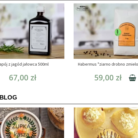
apój z jagód jałowca 500ml
Habermus "ziarno drobno zmiel
67,00 zł
59,00 zł
 BLOG