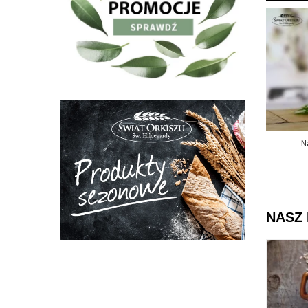
N
NASZ