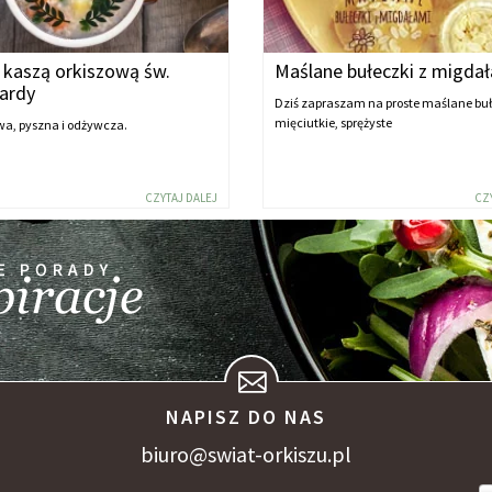
 kaszą orkiszową św.
Maślane bułeczki z migda
ardy
Dziś zapraszam na proste maślane buł
mięciutkie, sprężyste
wa, pyszna i odżywcza.
CZYTAJ DALEJ
CZ
NAPISZ DO NAS
biuro@swiat-orkiszu.pl