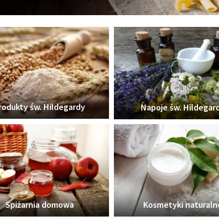
rodukty św. Hildegardy
Napoje św. Hildegar
Spiżarnia domowa
Kosmetyki naturaln