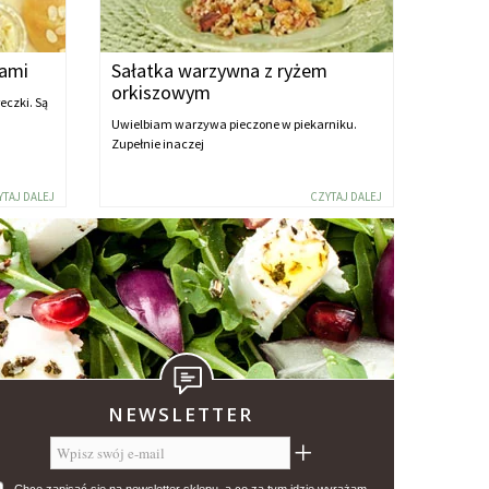
łami
Sałatka warzywna z ryżem
orkiszowym
eczki. Są
Uwielbiam warzywa pieczone w piekarniku.
Zupełnie inaczej
YTAJ DALEJ
CZYTAJ DALEJ
NEWSLETTER