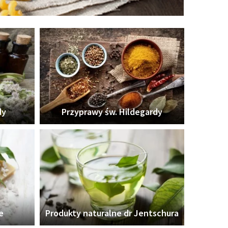
dy
Przyprawy św. Hildegardy
e
Produkty naturalne dr Jentschura