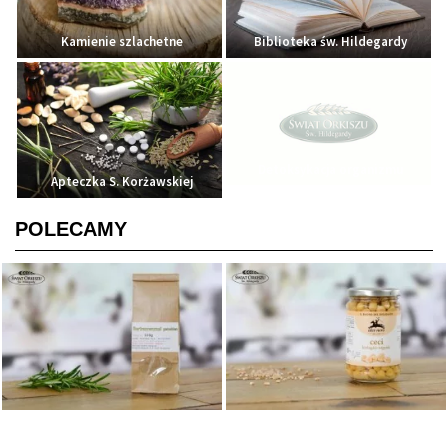
Kamienie szlachetne
Biblioteka św. Hildegardy
Detoksykacja organizmu
Apteczka S. Korżawskiej
POLECAMY