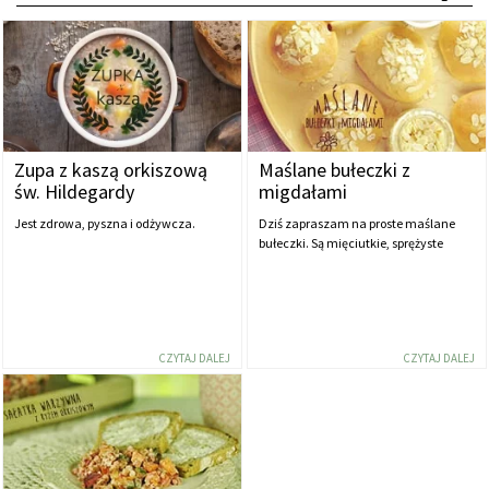
Zupa z kaszą orkiszową
Maślane bułeczki z
św. Hildegardy
migdałami
Jest zdrowa, pyszna i odżywcza.
Dziś zapraszam na proste maślane
bułeczki. Są mięciutkie, sprężyste
CZYTAJ DALEJ
CZYTAJ DALEJ