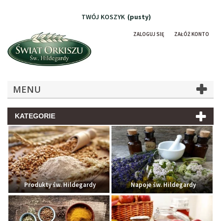
TWÓJ KOSZYK
(pusty)
ZALOGUJ SIĘ
ZAŁÓŻ KONTO
MENU
KATEGORIE
Produkty św. Hildegardy
Napoje św. Hildegardy