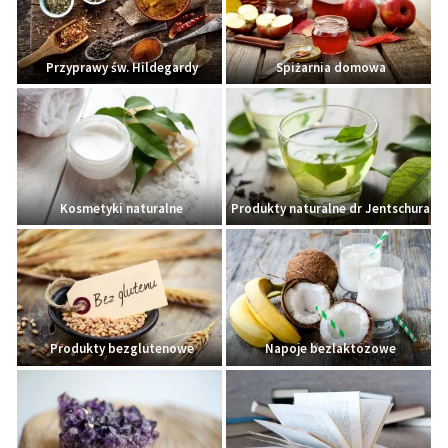
Przyprawy św. Hildegardy
Spiżarnia domowa
Kosmetyki naturalne
Produkty naturalne dr Jentschura
Produkty bezglutenowe
Napoje bezlaktozowe