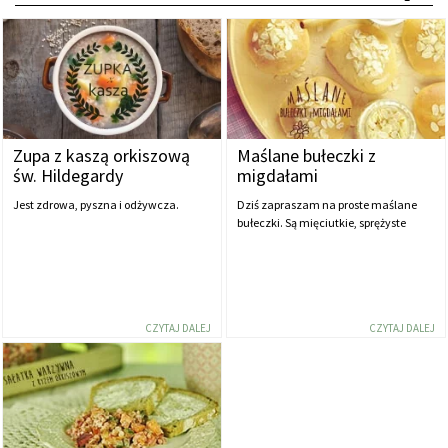
Zupa z kaszą orkiszową
Maślane bułeczki z
św. Hildegardy
migdałami
Jest zdrowa, pyszna i odżywcza.
Dziś zapraszam na proste maślane
bułeczki. Są mięciutkie, sprężyste
CZYTAJ DALEJ
CZYTAJ DALEJ