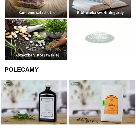
Kamienie szlachetne
Biblioteka św. Hildegardy
Detoksykacja organizmu
Apteczka S. Korżawskiej
POLECAMY