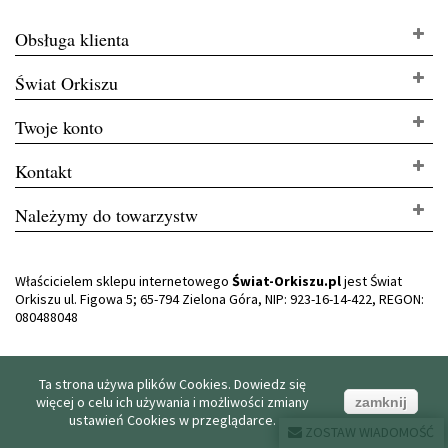
Obsługa klienta
Świat Orkiszu
Twoje konto
Kontakt
Należymy do towarzystw
Właścicielem sklepu internetowego
Świat-Orkiszu.pl
jest Świat
Orkiszu ul. Figowa 5; 65-794 Zielona Góra, NIP: 923-16-14-422, REGON:
080488048
Ta strona używa plików Cookies. Dowiedz się
więcej o celu ich używania i możliwości zmiany
zamknij
ustawień Cookies w przeglądarce.
ZOSTAW WIADOMOŚĆ