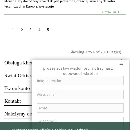
który należy do rodziny stokrotek, jest jedną z najczęściej używanych roślin
leczniczych w Europie. Występuje
CZYTAJ DALEJ
1
2
3
4
5
Showing 1 to 6 of 29 (1 Pages)
-
Obsługa klienta
proszę zostaw wiadomość, a otrzymasz
odpowiedź wkrótce
Świat Orkiszu
Twoje konto
Kontakt
Należymy do towarzystw