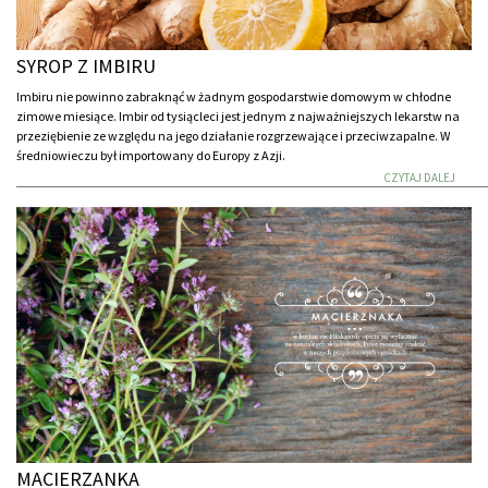
SYROP Z IMBIRU
Imbiru nie powinno zabraknąć w żadnym gospodarstwie domowym w chłodne
zimowe miesiące. Imbir od tysiącleci jest jednym z najważniejszych lekarstw na
przeziębienie ze względu na jego działanie rozgrzewające i przeciwzapalne. W
średniowieczu był importowany do Europy z Azji.
CZYTAJ DALEJ
MACIERZANKA