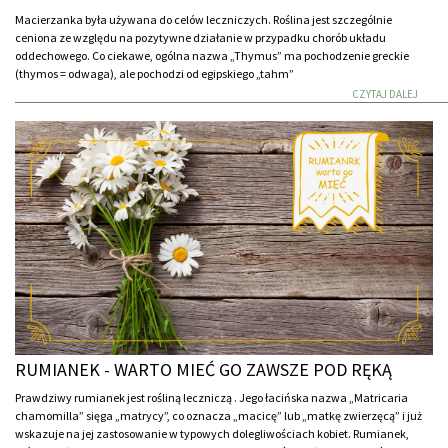
Macierzanka była używana do celów leczniczych. Roślina jest szczególnie
ceniona ze względu na pozytywne działanie w przypadku chorób układu
oddechowego. Co ciekawe, ogólna nazwa „Thymus” ma pochodzenie greckie
(thymos = odwaga), ale pochodzi od egipskiego „tahm”
CZYTAJ DALEJ
RUMIANEK - WARTO MIEĆ GO ZAWSZE POD RĘKĄ
Prawdziwy rumianek jest rośliną leczniczą . Jego łacińska nazwa „Matricaria
chamomilla” sięga „matrycy”, co oznacza „macicę” lub „matkę zwierzęcą” i już
wskazuje na jej zastosowanie w typowych dolegliwościach kobiet. Rumianek,