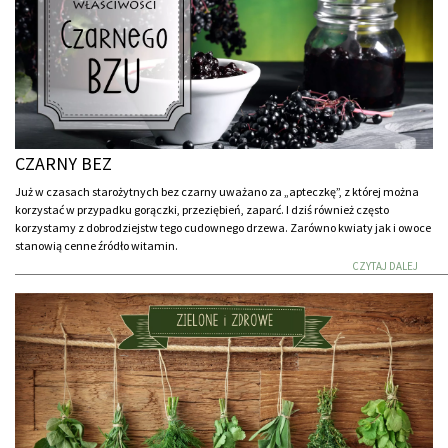
CZARNY BEZ
Już w czasach starożytnych bez czarny uważano za „apteczkę”, z której można
korzystać w przypadku gorączki, przeziębień, zaparć. I dziś również często
korzystamy z dobrodziejstw tego cudownego drzewa. Zarówno kwiaty jak i owoce
stanowią cenne źródło witamin.
CZYTAJ DALEJ