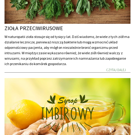
ZIOŁA PRZECIWIRUSOWE
W naturopatii zioła stosuje się od tysięcy lat. Dziś wiadomo, że wiele z tych ziół ma
działanie lecznicze, ponieważ niszczą bakterie lub mogą wzmocnić układ
odpornościowy pacjenta, aby mógł on niezależnie bronić organizmu przed
intruzami. W międzyczasie wykazano również, że wiele ziół również walczy z
wirusami, na przykład poprzez zatrzymanie ich namnażania lub zapobieganie
ich przenikaniu do komórek gospodarza.
CZYTAJ DALEJ