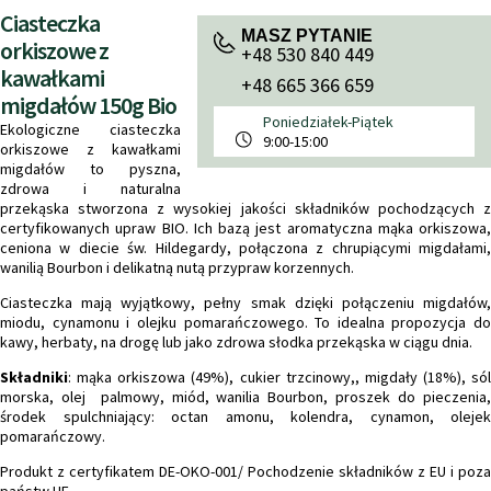
Ciasteczka
MASZ PYTANIE
orkiszowe z
+48 530 840 449
kawałkami
+48 665 366 659
migdałów 150g Bio
Poniedziałek-Piątek
Ekologiczne ciasteczka
9:00-15:00
orkiszowe z kawałkami
migdałów to pyszna,
zdrowa i naturalna
przekąska stworzona z wysokiej jakości składników pochodzących z
certyfikowanych upraw BIO. Ich bazą jest aromatyczna mąka orkiszowa,
ceniona w diecie św. Hildegardy, połączona z chrupiącymi migdałami,
wanilią Bourbon i delikatną nutą przypraw korzennych.
Ciasteczka mają wyjątkowy, pełny smak dzięki połączeniu migdałów,
miodu, cynamonu i olejku pomarańczowego. To idealna propozycja do
kawy, herbaty, na drogę lub jako zdrowa słodka przekąska w ciągu dnia.
Składniki
: mąka orkiszowa (49%), cukier trzcinowy,, migdały (18%), sól
morska, olej palmowy, miód, wanilia Bourbon, proszek do pieczenia,
środek spulchniający: octan amonu, kolendra, cynamon, olejek
pomarańczowy.
Produkt z certyfikatem DE-OKO-001/ Pochodzenie składników z EU i poza
państw UE.