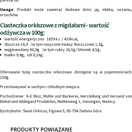
Uwaga
: Produkt może zawierać śladowe ilości jaj, mleka, sezamu,
orzechów.
Ciasteczka orkiszowe z migdałami - wartość
odżywcza w 100g:
wartość energetyczna 1859 kJ / 433kcal,
tłuszcze 16,9 /w tym nasycone kwasy tłuszczowe 1,3g,
węglowodany 60,9g /w tym cukry 26,5g/ błonnik 4,5g,
białko 9,4g, sól 0,16g.
Oferowane tutaj ciasteczka orkiszowe dostępne są w pojemnościach:
150g.
Przechowywać w suchym i chłodnym miejscu.
Pochodzenie: K-E Binz, Muhle und Backerei, Herstellung und Versand von
Dinkel und Hildegard Produkten, Muhlenweg 1, Geisingen, Niemcy.
Dystrybutor: Świat Orkiszu, Figowa 5, 65-794 Zielona Góra.
PRODUKTY POWIĄZANE