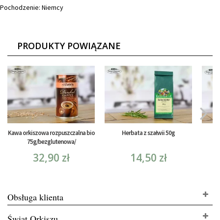
Pochodzenie: Niemcy
PRODUKTY POWIĄZANE
Kawa orkiszowa rozpuszczalna bio
Herbata z szałwii 50g
Her
75g/bezglutenowa/
32,90 zł
14,50 zł
Obsługa klienta
Świat Orkiszu