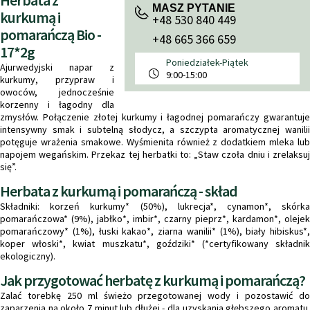
Herbata z
MASZ PYTANIE
kurkumą i
+48 530 840 449
pomarańczą Bio -
+48 665 366 659
17*2g
Poniedziałek-Piątek
Ajurwedyjski napar z
9:00-15:00
kurkumy, przypraw i
owoców, jednocześnie
korzenny i łagodny dla
zmysłów. Połączenie złotej kurkumy i łagodnej pomarańczy gwarantuje
intensywny smak i subtelną słodycz, a szczypta aromatycznej wanilii
potęguje wrażenia smakowe. Wyśmienita również z dodatkiem mleka lub
napojem wegańskim. Przekaz tej herbatki to: „Staw czoła dniu i zrelaksuj
się”.
Herbata z kurkumą i pomarańczą - skład
Składniki: korzeń kurkumy* (50%), lukrecja*, cynamon*, skórka
pomarańczowa* (9%), jabłko*, imbir*, czarny pieprz*, kardamon*, olejek
pomarańczowy* (1%), łuski kakao*, ziarna wanilii* (1%), biały hibiskus*,
koper włoski*, kwiat muszkatu*, goździki* (*certyfikowany składnik
ekologiczny).
Jak przygotować herbatę z kurkumą i pomarańczą?
Zalać torebkę 250 ml świeżo przegotowanej wody i pozostawić do
zaparzenia na około 7 minut lub dłużej - dla uzyskania głębszego aromatu.