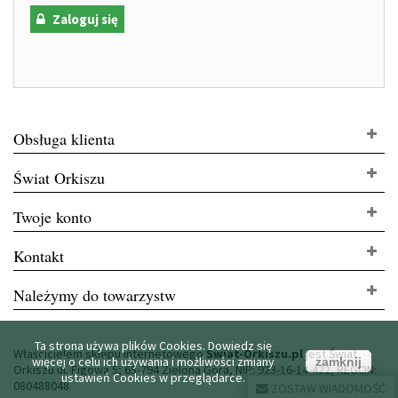
Zaloguj się
Obsługa klienta
Świat Orkiszu
Twoje konto
Kontakt
Należymy do towarzystw
Ta strona używa plików Cookies. Dowiedz się
Właścicielem sklepu internetowego
Świat-Orkiszu.pl
jest Świat
więcej o celu ich używania i możliwości zmiany
zamknij
Orkiszu ul. Figowa 5; 65-794 Zielona Góra, NIP: 923-16-14-422, REGON:
ustawień Cookies w przeglądarce.
080488048
ZOSTAW WIADOMOŚĆ