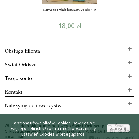
Herbata z ziela krwawnika Bio 50g
18,00 zł
Obsługa klienta
Świat Orkiszu
Twoje konto
Kontakt
Należymy do towarzystw
Ta strona używa plików Cookies. Dowiedz się
Właścicielem sklepu internetowego
Świat-Orkiszu.pl
jest Świat
więcej o celu ich używania i możliwości zmiany
zamknij
Orkiszu ul. Figowa 5; 65-794 Zielona Góra, NIP: 923-16-14-422, REGON:
ustawień Cookies w przeglądarce.
080488048
ZOSTAW WIADOMOŚĆ