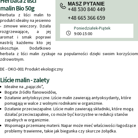
Herbata z liści
MASZ PYTANIE
malin Bio 50g
+48 530 840 449
Herbata z liści malin to
+48 665 366 659
produkt idealny na jesienno
- zimowe wieczory. Działa
Poniedziałek-Piątek
rozgrzewające, a jej
9:00-15:00
aromat i smak poprawi
nastrój każdemu kto jej
skosztuje. Dodatkowo
herbata z liści malin zyskuje na popularności dzięki swoim korzyściom
zdrowotnym.
DE - OKO-001 Produkt ekologiczny
Liście malin - zalety
Idealne na „pajączki”,
Bogate źródło flanowoidów,
Działanie antytoksyczne. Liście malin zawierają antyoksydanty, które
pomagają w walce z wolnymi rodnikami w organizmie.
Działanie przeciwzapalne. Liście malin zawierają składniki, które mogą
działać przeciwzapalnie, co może być korzystne w redukcji stanów
zapalnych w organizmie.
Wspomaga przemianę materii. Napar może mieć właściwości łagodzące
problemy trawienne, takie jak biegunka czy skurcze żołądka.