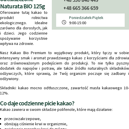
Naturata BIO 125g
+48 665 366 659
Oferowane tutaj kakao to
produkt rolnictwa
Poniedziałek-Piątek
ekologicznego. Idealne
9:00-15:00
zarówno dla dorosłych, jak
i dzieci. Jego codzienne
spożywanie korzystnie
wpływa na zdrowie.
Nasz Kakao Bio Premium to wyjątkowy produkt, który łączy w sobie
intensywny smak i aromat prawdziwego kakao z korzyściami dla zdrowia
oraz zrównoważonym podejściem do produkcji. To nie tylko pyszny
dodatek do napojów i potraw, ale także źródło naturalnych składników
odżywczych, które sprawią, że Twój organizm poczuje się zadbany i
odżywiony.
Składniki: kakao mocno odtłuszczone, zawartość masła kakaowego 10-
12%.
Co daje codzienne picie kakao?
Kakao zawiera w swoim składzie polifenole, które mają działanie:
przeciwzakrzepowe,
obniżają ciśnienie krwi w organizmie,
zwiększają przepływ krwi do mózgu,