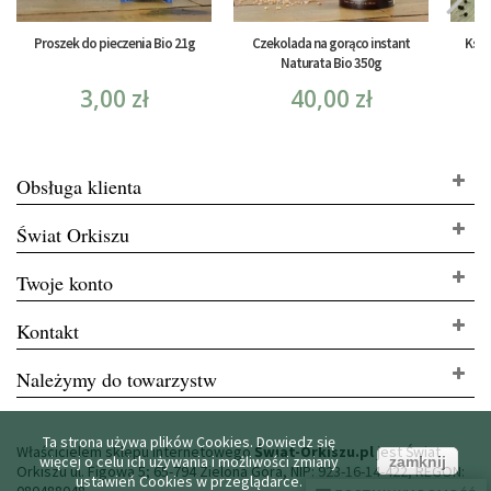
Proszek do pieczenia Bio 21g
Czekolada na gorąco instant
Ksyl
Naturata Bio 350g
3,00 zł
40,00 zł
Obsługa klienta
Świat Orkiszu
Twoje konto
Kontakt
Należymy do towarzystw
Ta strona używa plików Cookies. Dowiedz się
Właścicielem sklepu internetowego
Świat-Orkiszu.pl
jest Świat
więcej o celu ich używania i możliwości zmiany
zamknij
Orkiszu ul. Figowa 5; 65-794 Zielona Góra, NIP: 923-16-14-422, REGON:
ustawień Cookies w przeglądarce.
080488048