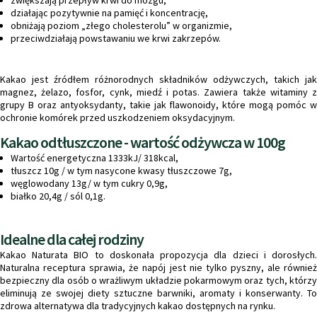
działając pozytywnie na pamięć i koncentrację,
obniżają poziom „złego cholesterolu” w organizmie,
przeciwdziałają powstawaniu we krwi zakrzepów.
Kakao jest źródłem różnorodnych składników odżywczych, takich jak
magnez, żelazo, fosfor, cynk, miedź i potas. Zawiera także witaminy z
grupy B oraz antyoksydanty, takie jak flawonoidy, które mogą pomóc w
ochronie komórek przed uszkodzeniem oksydacyjnym.
Kakao odtłuszczone - wartość odżywcza w 100g
Wartość energetyczna 1333kJ/ 318kcal,
tłuszcz 10g / w tym nasycone kwasy tłuszczowe 7g,
węglowodany 13g/ w tym cukry 0,9g,
białko 20,4g / sól 0,1g.
Idealne dla całej rodziny
Kakao Naturata BIO to doskonała propozycja dla dzieci i dorosłych.
Naturalna receptura sprawia, że napój jest nie tylko pyszny, ale również
bezpieczny dla osób o wrażliwym układzie pokarmowym oraz tych, którzy
eliminują ze swojej diety sztuczne barwniki, aromaty i konserwanty. To
zdrowa alternatywa dla tradycyjnych kakao dostępnych na rynku.