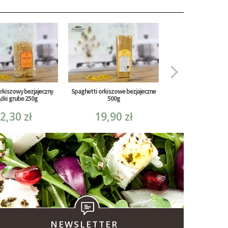
rkiszowy bezjajeczny
Spaghetti orkiszowe bezjajeczne
Makaron orkiszowy b
żki grube 250g
500g
literki Bio 2
2,30 zł
19,90 zł
12,30 
NEWSLETTER