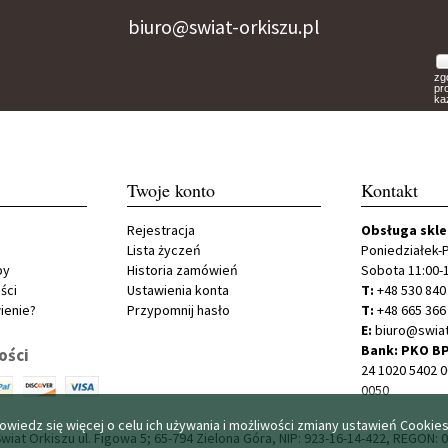
biuro@swiat-orkiszu.pl
zg
pr
ka
Twoje konto
Kontakt
Rejestracja
Obsługa skl
Lista życzeń
Poniedziałek-P
py
Historia zamówień
Sobota 11:00-
ści
Ustawienia konta
T:
+48 530 840
ienie?
Przypomnij hasło
T:
+48 665 366
E:
biuro@swiat
Bank: PKO BP
ości
24 1020 5402 
0050
owiedz się więcej o celu ich używania i możliwości zmiany ustawień Cookie
Świat Orkiszu ul. Figowa 5; 65-794 Zielona Góra, NIP: 923-16-14-422, REGON: