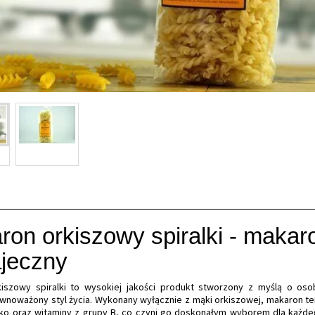
ron orkiszowy spiralki - makar
ajeczny
iszowy spiralki to wysokiej jakości produkt stworzony z myślą o oso
ównoważony styl życia. Wykonany wyłącznie z mąki orkiszowej, makaron te
ałko oraz witaminy z grupy B, co czyni go doskonałym wyborem dla każde