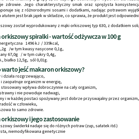
e zdrowie. Jego charakterystyczny smak oraz sprężysta konsystencja
mponuje się z różnorodnymi sosami i dodatkami, nadając potrawom wyjąt
tutem jest brak jajek w składzie, co sprawia, że produkt jest odpowiedni d
szowy został wyprodukowany z mąki orkiszowej typ 630, z dodatkiem soli, 
orkiszowy spiralki - wartość odżywcza w 100 g
nergetyczna 1496 kJ / 339kcal,
1,2g /w tym kwasy nasycone 0,1g,
ny 67,0g / w tym cukry 0,4g,
A., białko 12,5g, sól 0,01g.
 warto jeść makaron orkiszowy?
y i działa rozgrzewająco,
y i zaopatruje organizm w energię,
e stosowany wpływa dobroczynnie na cały organizm,
ostrawny i nie powoduje nadwagi,
dny i w każdej postaci spożywany jest dobrze przyswajalny przez organizm,
radość w człowieku,
iszowa to samo zdrowie.
orkiszowy i jego zastosowanie
iszowy świderk
i
nadaje się do różnych potraw (zup, sałatek itd.)
sta, niemodyfikowana genetycznie