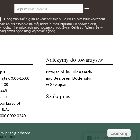
Chcę zapisać się na newsletter sklepu, a co za tym idzie wyrażam
odę na przesyłanie na mój adres e-mail informacji o nowościach,
omocjach i produktach pochodzących od Świat Orkiszu. Wiem, że w
żdej chwili będę mógł wycofać zgodę.
Należymy do towarzystw
epu
Przyjaciół św. Hildegardy
iątek 9:00-15:00
nad Jeziorem Bodeńskim
15:00
w Szwajcarii
 449
Szukaj nas
 659
-orkiszu.pl
 S.A.
0000 0902 0249
s w przeglądarce.
zamknij
 080488048
ZOSTAW WIADOMOŚĆ