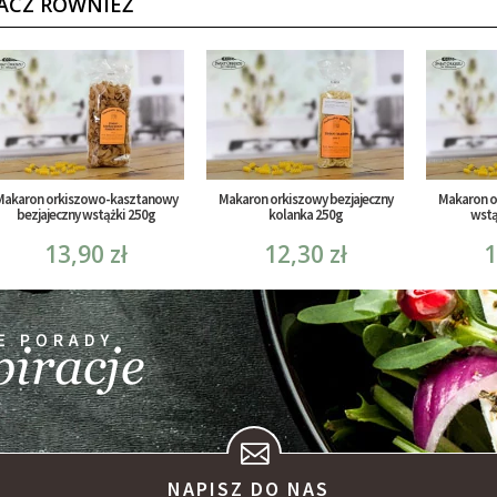
ACZ RÓWNIEŻ
Makaron orkiszowo-kasztanowy
Makaron orkiszowy bezjajeczny
Makaron o
bezjajeczny wstążki 250g
kolanka 250g
wstą
13,90 zł
12,30 zł
1
NAPISZ DO NAS