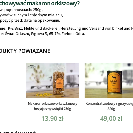
echowywać makaron orkiszowy?
w pojemnościach: 250g,
wać w suchym i chłodnym miejscu,
 spożyć przed: data na opakowaniu.
ie: K-E Binz, Muhle und Backerei, Herstellung und Versand von Dinkel und
r: Świat Orkiszu, Figowa 5, 65-794 Zielona Góra.
DUKTY POWIĄZANE
Makaron orkiszowo-kasztanowy
Koncentrat ziołowy z giczy cielę
bezjajeczny wstążki 250g
380g
13,90 zł
49,00 zł