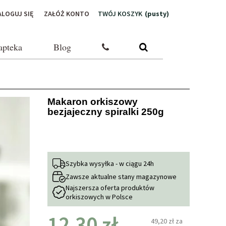
ALOGUJ SIĘ
ZAŁÓŻ KONTO
TWÓJ KOSZYK
(pusty)
apteka
Blog
Makaron orkiszowy
bezjajeczny spiralki 250g
Szybka wysyłka - w ciągu 24h
Zawsze aktualne stany magazynowe
Najszersza oferta produktów
orkiszowych w Polsce
12,30 zł
49,20 zł
za