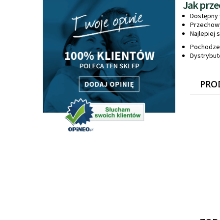
Jak prz
Dostępny 
Przechowy
Najlepiej
Pochodzen
Dystrybuto
PRO