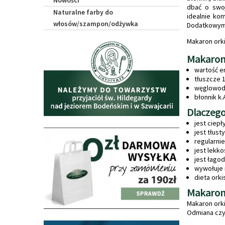
Nowości
dbać o swoj
Naturalne farby do
idealnie ko
włosów/szampon/odżywka
Dodatkowym a
Makaron orki
Makaron 
wartość e
tłuszcze 
węglowoda
błonnik k.
Dlaczego
jest ciepł
jest tłust
regularni
jest lekk
jest łago
wywołuje 
dieta ork
Makaron 
Makaron ork
Odmiana czy