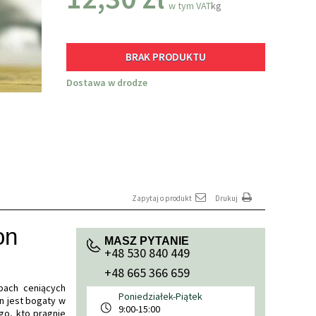
w tym VAT
kg
BRAK PRODUKTU
Dostawa w drodze
Zapytaj o produkt
Drukuj
on
MASZ PYTANIE
+48 530 840 449
+48 665 366 659
bach ceniących
Poniedziałek-Piątek
n jest bogaty w
9:00-15:00
go, kto pragnie