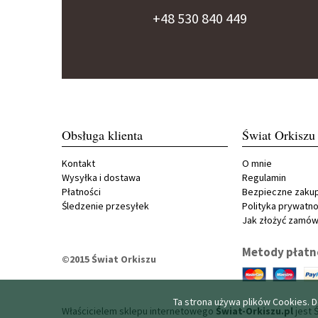
+48 530 840 449
Obsługa klienta
Świat Orkiszu
Kontakt
O mnie
Wysyłka i dostawa
Regulamin
Płatności
Bezpieczne zaku
Śledzenie przesyłek
Polityka prywatno
Jak złożyć zamów
Metody płatn
©2015 Świat Orkiszu
Ta strona używa plików Cookies. D
Właścicielem sklepu internetowego
Świat-Orkiszu.pl
jest 