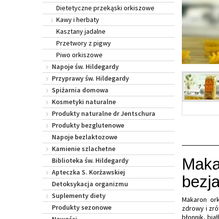
Dietetyczne przekąski orkiszowe
Kawy i herbaty
Kasztany jadalne
Przetwory z pigwy
Piwo orkiszowe
Napoje św. Hildegardy
Przyprawy św. Hildegardy
Spiżarnia domowa
Kosmetyki naturalne
Produkty naturalne dr Jentschura
Produkty bezglutenowe
Napoje bezlaktozowe
Kamienie szlachetne
Maka
Biblioteka św. Hildegardy
Apteczka S. Korżawskiej
bezj
Detoksykacja organizmu
Suplementy diety
Makaron ork
Produkty sezonowe
zdrowy i zr
błonnik, bi