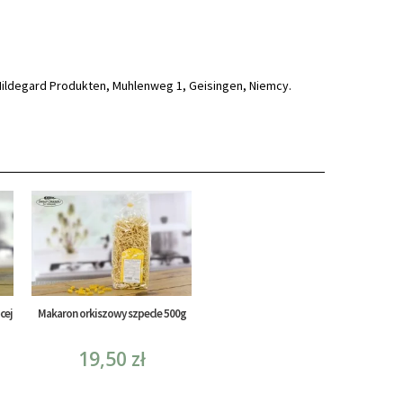
 Hildegard Produkten, Muhlenweg 1, Geisingen, Niemcy.
cej
Makaron orkiszowy szpecle 500g
19,50 zł