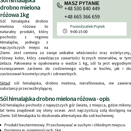
Sól himalajska
MASZ PYTANIE
drobno mielona
+48 530 840 449
różowa 1kg
+48 665 366 659
Sól himalajska drobno
mielona różowa to
Poniedziałek-Piątek
naturalny produkt, który
9:00-15:00
pochodzi z regionu
Himalajów, jednego z
najczystszych miejsc na
Ziemi. Jest ceniona za swoje unikalne właściwości oraz estetyczny,
różowy kolor, który zawdzięcza zawartości licznych minerałów, w tym
żelaza. Pakowana w opakowania o wadze 1 kg, sól ta jest wygodnym
rozwiązaniem zarówno do codziennego użytku w kuchni, jak i do
zastosowań kosmetycznych i zdrowotnych.
Skład
: sól himalajska, drobno mielona, nierafinowana,
nie zawier
substancji przeciwzbrylającej.
Sól himalajska drobno mielona różowa - opis
Sól himalajska pochodzi z najwyższych gór świata, z miejsca, gdzie miliony
lat temu znajdował się słony ocean. Jest najczystszą solą dostępną na
Ziemi. Sól himalajska to doskonała alternatywa dla soli kuchennej.
Produkt bezterminowy. Przechowywać w suchym i chłodnym miejscu.
Dostępna w pojemnościach: 1kg