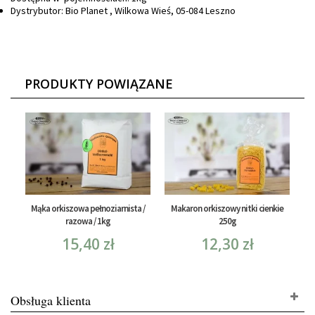
Dystrybutor: Bio Planet , Wilkowa Wieś, 05-084 Leszno
PRODUKTY POWIĄZANE
Mąka orkiszowa pełnoziarnista /
Makaron orkiszowy nitki cienkie
razowa / 1kg
250g
15,40 zł
12,30 zł
Obsługa klienta