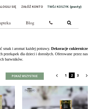
ALOGUJ SIĘ
ZAŁÓŻ KONTO
TWÓJ KOSZYK
(pusty)
apteka
Blog
ić smak i aromat każdej potrawy. 
Dekoracje cukiernicze
znajdą zastosowanie nie tylko przy tworzeniu tortów, ale i codziennych zdrowych przekąsek dla dzieci i dorosłych. Oferowane przez nas 
nych barwników.
1
2
3
POKAŻ WSZYSTKIE