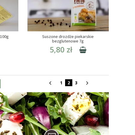
 100g
Suszone drozdże piekarskie
bezglutenowe 7g
5,80 zł
1
2
3