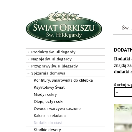
Św. 
DODATK
Produkty św. Hildegardy
Napoje św. Hildegardy
Dodatki d
Przyprawy św. Hildegardy
dodatki 
Spiżarnia domowa
Konfitury/Smarowidła do chlebka
Sortuj w
Ksylitolowy Świat
Miody i cukry
Oleje, octy i soki
Owoce i warzywa suszone
Kakao i czekolada
Dodatki do ciast
Słodkie desery