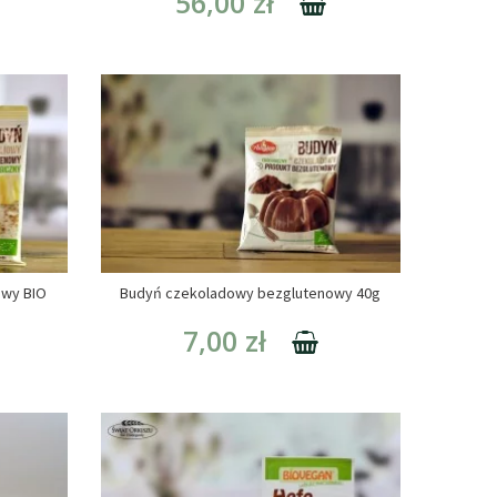
56,00 zł
owy BIO
Budyń czekoladowy bezglutenowy 40g
7,00 zł