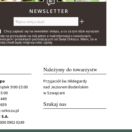
NEWSLETTER
Chcę zapisać się na newsletter sklepu, a co za tym idzie wyrażam
odę na przesyłanie na mój adres e-mail informacji o nowościach,
omocjach i produktach pochodzących od Świat Orkiszu. Wiem, że w
żdej chwili będę mógł wycofać zgodę.
Należymy do towarzystw
epu
Przyjaciół św. Hildegardy
iątek 9:00-15:00
nad Jeziorem Bodeńskim
15:00
w Szwajcarii
 449
Szukaj nas
 659
-orkiszu.pl
 S.A.
0000 0902 0249