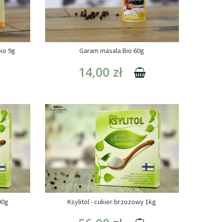
io 9g
Garam masala Bio 60g
14,00 zł
00g
Ksylitol - cukier brzozowy 1kg