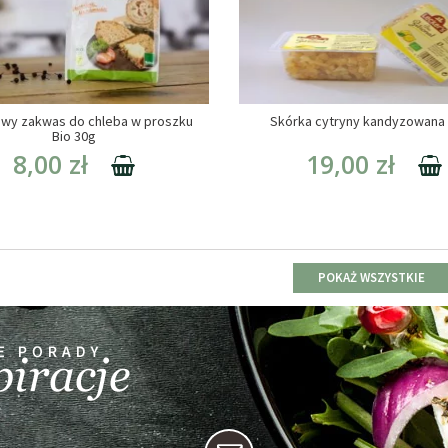
owy zakwas do chleba w proszku
Skórka cytryny kandyzowana
Bio 30g
8,00 zł
19,00 zł
POKAŻ WSZYSTKIE