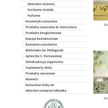
Naturalne witaminy
Kuchenne dodatki
Kurkuma
Kosmetyki naturalne
Sk
Produkty naturalne dr Jentschura
Produkty bezglutenowe
Napoje bezlaktozowe
Kamienie szlachetne
Biblioteka św. Hildegardy
Apteczka S. Korżawskiej
Detoksykacja organizmu
Suplementy diety
Produkty sezonowe
Nowości
Naturalne farby do
włosów/szampon/odżywka
Ks