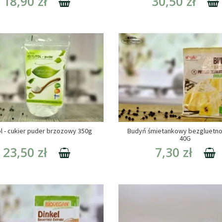
18,90 zł
30,50 zł
ol - cukier puder brzozowy 350g
Budyń śmietankowy bezgluetn
40G
23,50 zł
7,30 zł