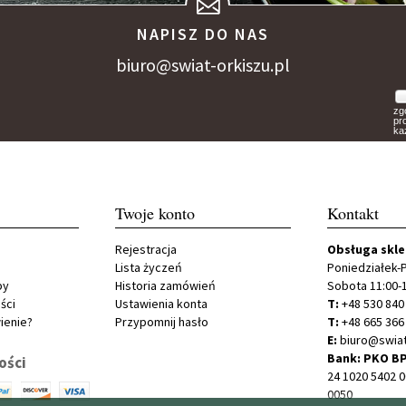
NAPISZ DO NAS
biuro@swiat-orkiszu.pl
zg
pr
ka
Twoje konto
Kontakt
Rejestracja
Obsługa skl
Lista życzeń
Poniedziałek-P
py
Historia zamówień
Sobota 11:00-
ści
Ustawienia konta
T:
+48 530 840
ienie?
Przypomnij hasło
T:
+48 665 366
E:
biuro@swiat
Bank: PKO BP
ości
24 1020 5402 
0050