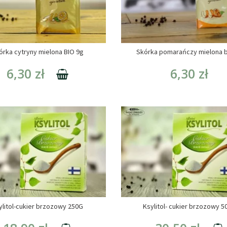
órka cytryny mielona BIO 9g
Skórka pomarańczy mielona b
6,30 zł
6,30 zł
ylitol-cukier brzozowy 250G
Ksylitol- cukier brzozowy 5