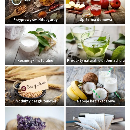
Przyprawy św. Hildegardy
Spiżarnia domowa
Kosmetyki naturalne
Produkty naturalne dr Jentschura
Produkty bezglutenowe
Napoje bezlaktozowe