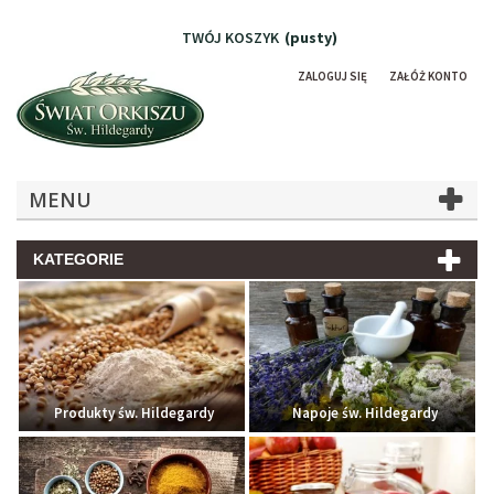
TWÓJ KOSZYK
(pusty)
ZALOGUJ SIĘ
ZAŁÓŻ KONTO
MENU
KATEGORIE
Produkty św. Hildegardy
Napoje św. Hildegardy