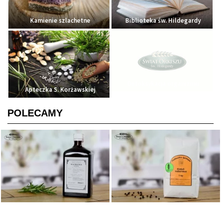
Kamienie szlachetne
Biblioteka św. Hildegardy
Detoksykacja organizmu
Apteczka S. Korżawskiej
POLECAMY