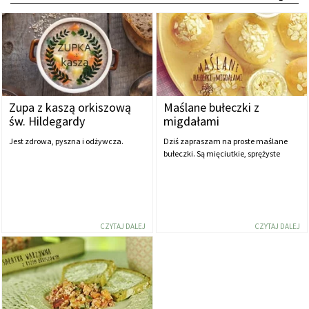
Zupa z kaszą orkiszową
Maślane bułeczki z
św. Hildegardy
migdałami
Jest zdrowa, pyszna i odżywcza.
Dziś zapraszam na proste maślane
bułeczki. Są mięciutkie, sprężyste
CZYTAJ DALEJ
CZYTAJ DALEJ