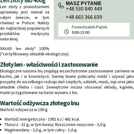
Len złoty Bio 400g
MASZ PYTANIE
Len złoty z powodzeniem
+48 530 840 449
uprawiany jest niemal na
+48 665 366 659
całym świecie, w tym
również w Polsce. Należy
Poniedziałek-Piątek
do najbardziej popularnych
9:00-15:00
produktów medycyny
naturalnej.
SKŁAD: len złoty* 100%
(*certyfikowany składnik ekologiczny).
Złoty len - właściwości i zastosowanie
Ekologiczne nasiona lnu znajdują wszechstronne zastosowanie zarówno w
kuchni, jak i w kosmetyce. Siemię lniane polecamy mielić i używać jako
posypkę do wszelkiego rodzaju dań ciepłych, sałatek, musli, zup oraz jako
składnik chleba i ciast. Zewnętrznie można stosować okłady, kąpiele,
maski przygotowane na bazie wywaru z lnu.
Wartość odżywcza złotego lnu
Wartość odżywcza w 100 g
Wartość energetyczna - 1901 kJ / 461 kcal.
Tłuszcz - 31 g, w tym kwasy tłuszczowe nasycone - 3,0 g.
Węglowodany - 2,0 g, w tym cukry - 1,6 g.