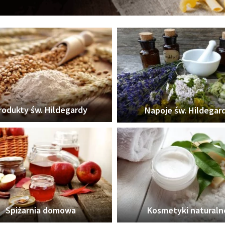
rodukty św. Hildegardy
Napoje św. Hildegar
Spiżarnia domowa
Kosmetyki naturaln