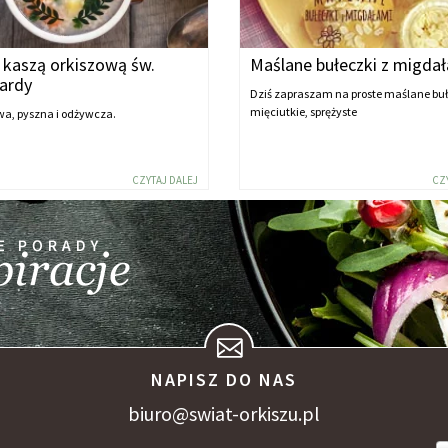
 kaszą orkiszową św.
Maślane bułeczki z migda
ardy
Dziś zapraszam na proste maślane buł
mięciutkie, sprężyste
wa, pyszna i odżywcza.
CZYTAJ DALEJ
CZ
NAPISZ DO NAS
biuro@swiat-orkiszu.pl