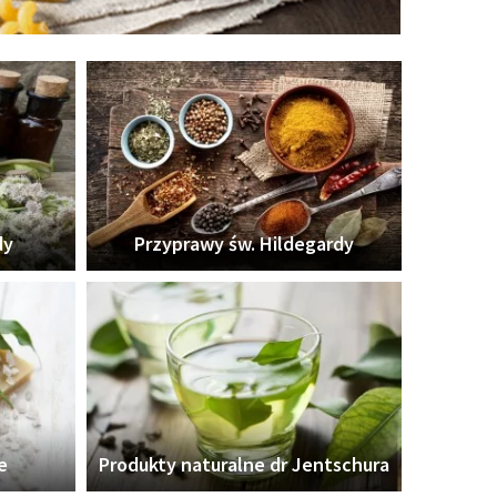
dy
Przyprawy św. Hildegardy
e
Produkty naturalne dr Jentschura