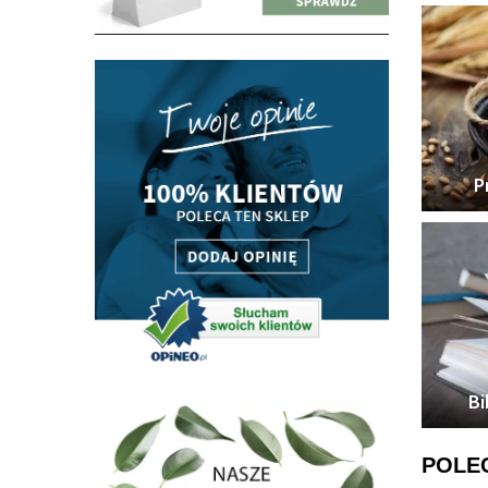
P
Bi
POLE