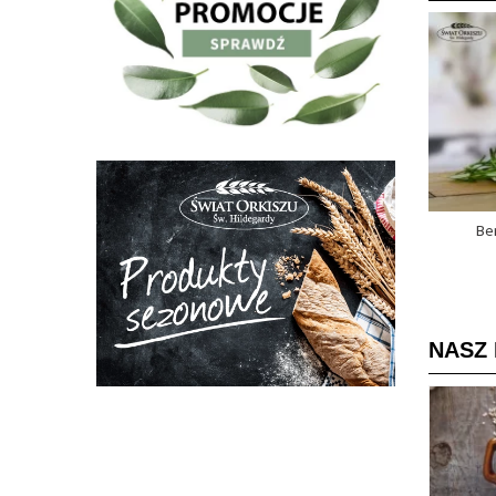
Be
NASZ