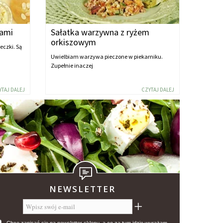
łami
Sałatka warzywna z ryżem
orkiszowym
eczki. Są
Uwielbiam warzywa pieczone w piekarniku.
Zupełnie inaczej
YTAJ DALEJ
CZYTAJ DALEJ
NEWSLETTER