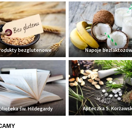
rodukty bezglutenowe
Napoje bezlaktozo
Apteczka S. Korżawsk
blioteka św. Hildegardy
CAMY