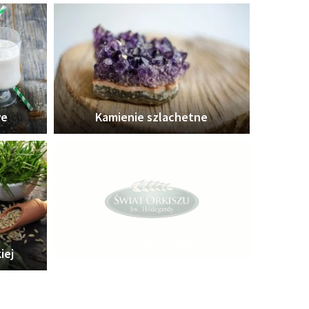
we
Kamienie szlachetne
Detoksykacja organizmu
iej