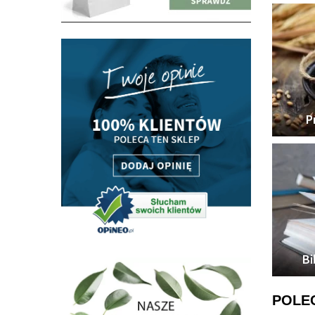
P
Bi
POLE