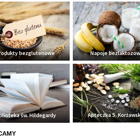
rodukty bezglutenowe
Napoje bezlaktozo
Apteczka S. Korżawsk
blioteka św. Hildegardy
CAMY