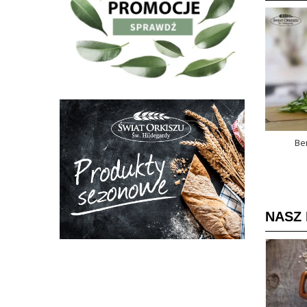
Be
NASZ