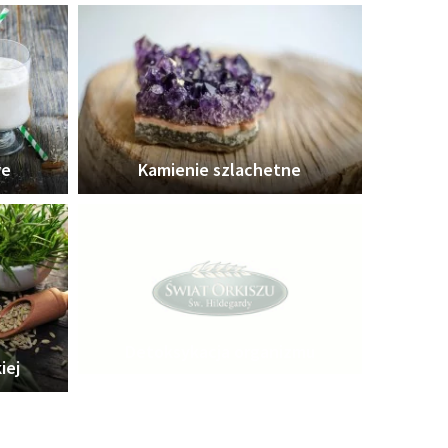
we
Kamienie szlachetne
Detoksykacja organizmu
iej