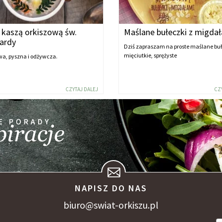
 kaszą orkiszową św.
Maślane bułeczki z migda
ardy
Dziś zapraszam na proste maślane buł
mięciutkie, sprężyste
wa, pyszna i odżywcza.
CZYTAJ DALEJ
CZ
NAPISZ DO NAS
biuro@swiat-orkiszu.pl