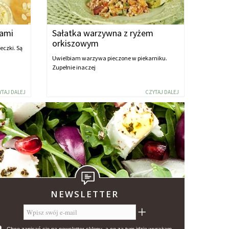
łami
Sałatka warzywna z ryżem
orkiszowym
eczki. Są
Uwielbiam warzywa pieczone w piekarniku.
Zupełnie inaczej
YTAJ DALEJ
CZYTAJ DALEJ
NEWSLETTER