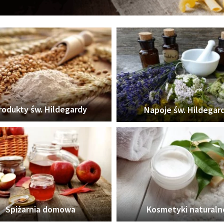
rodukty św. Hildegardy
Napoje św. Hildegar
Spiżarnia domowa
Kosmetyki naturaln