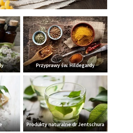
dy
Przyprawy św. Hildegardy
e
Produkty naturalne dr Jentschura