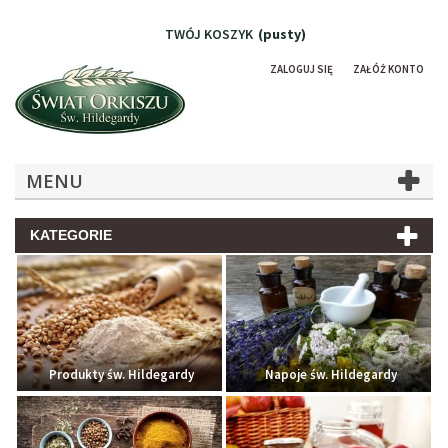
TWÓJ KOSZYK
(pusty)
ZALOGUJ SIĘ
ZAŁÓŻ KONTO
MENU
KATEGORIE
Produkty św. Hildegardy
Napoje św. Hildegardy