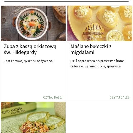
Zupa z kaszą orkiszową
Maślane bułeczki z
św. Hildegardy
migdałami
Jest zdrowa, pyszna i odżywcza.
Dziś zapraszam na proste maślane
bułeczki. Są mięciutkie, sprężyste
CZYTAJ DALEJ
CZYTAJ DALEJ