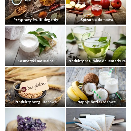
Przyprawy św. Hildegardy
Spiżarnia domowa
Kosmetyki naturalne
Produkty naturalne dr Jentschura
Produkty bezglutenowe
Napoje bezlaktozowe