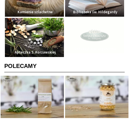
Kamienie szlachetne
Biblioteka św. Hildegardy
Detoksykacja organizmu
Apteczka S. Korżawskiej
POLECAMY