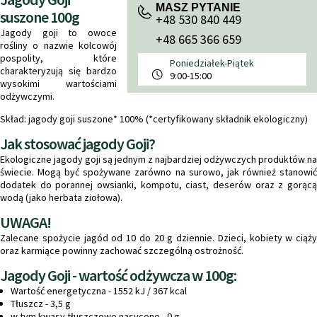
MASZ PYTANIE
suszone 100g
+48 530 840 449
Jagody goji to owoce
+48 665 366 659
rośliny o nazwie kolcowój
pospolity, które
Poniedziałek-Piątek
charakteryzują się bardzo
9:00-15:00
wysokimi wartościami
odżywczymi.
Skład: jagody goji suszone* 100% (*certyfikowany składnik ekologiczny)
Jak stosować jagody Goji?
Ekologiczne jagody goji są jednym z najbardziej odżywczych produktów na
świecie. Mogą być spożywane zarówno na surowo, jak również stanowić
dodatek do porannej owsianki, kompotu, ciast, deserów oraz z gorącą
wodą (jako herbata ziołowa).
UWAGA!
Zalecane spożycie jagód od 10 do 20 g dziennie. Dzieci, kobiety w ciąży
oraz karmiące powinny zachować szczególną ostrożność.
Jagody Goji - wartość odżywcza w 100g:
Wartość energetyczna - 1552 kJ / 367 kcal
Tłuszcz - 3,5 g
w tym kwasy tłuszczowe nasycone - 0 g