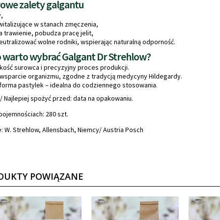
we zalety galgantu
y,
witalizujące w stanach zmęczenia,
trawienie, pobudza pracę jelit,
utralizować wolne rodniki, wspierając naturalną odporność.
 warto wybrać Galgant Dr Strehlow?
kość surowca i precyzyjny proces produkcji.
 wsparcie organizmu, zgodne z tradycją medycyny Hildegardy.
orma pastylek – idealna do codziennego stosowania.
 / Najlepiej spożyć przed: data na opakowaniu.
ojemnościach: 280 szt.
 W. Strehlow, Allensbach, Niemcy/ Austria Posch
DUKTY POWIĄZANE