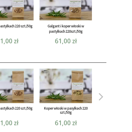
astylkach 220 szt./50g
Galgant i koper włoski w
pastylkach 220szt./50g
1,00 zł
61,00 zł
astylkach 220 szt./50g
Koper włoski w pasylkach 220
Bertram w pastylkach 
szt./50g
dr Strehlo
1,00 zł
61,00 zł
98,00 