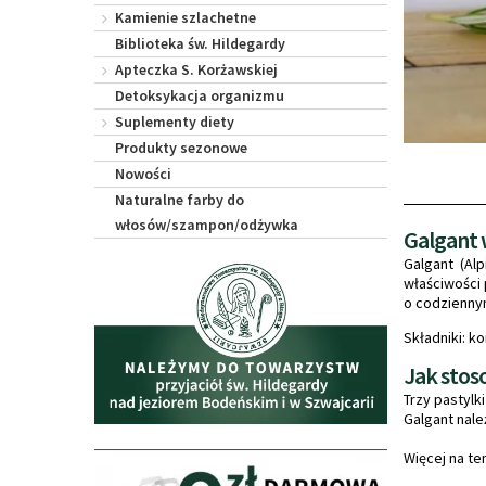
Kamienie szlachetne
Biblioteka św. Hildegardy
Apteczka S. Korżawskiej
Detoksykacja organizmu
Suplementy diety
Produkty sezonowe
Nowości
Naturalne farby do
włosów/szampon/odżywka
Galgant 
Galgant (Al
właściwości 
o codzienny
Składniki: k
Jak stos
Trzy pastylk
Galgant nale
Więcej na te