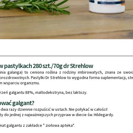
w pastylkach 280 szt./70g dr Strehlow
pinia galanga) to ceniona roślina z rodziny imbirowatych, znana ze swo
prozdrowotnych. Pastylki Dr Strehlow to wygodna forma suplementacji, st
m wsparciu organizmu.
orzeń galgantu 88%, maltodekstryna, bez laktozy.
ować galgant?
i dwa razy dziennie rozpuścić w ustach. Nie połykać w całości!
ży do jednej z najważniejszych przypraw w diecie św. Hildegardy.
mat galgantu z zakładce " ziołowa apteka".