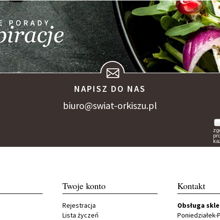
NAPISZ DO NAS
biuro@swiat-orkiszu.pl
zg
pr
ka
Twoje konto
Kontakt
Rejestracja
Obsługa skl
Lista życzeń
Poniedziałek-P