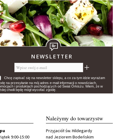
NEWSLETTER
Chcę zapisać się na newsletter sklepu, a co za tym idzie wyrażam
odę na przesyłanie na mój adres e-mail informacji o nowościach,
omocjach i produktach pochodzących od Świat Orkiszu. Wiem, że w
żdej chwili będę mógł wycofać zgodę.
Należymy do towarzystw
epu
Przyjaciół św. Hildegardy
iątek 9:00-15:00
nad Jeziorem Bodeńskim