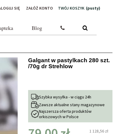
ALOGUJ SIĘ
ZAŁÓŻ KONTO
TWÓJ KOSZYK
(pusty)
apteka
Blog
Galgant w pastylkach 280 szt.
/70g dr Strehlow
Szybka wysyłka - w ciągu 24h
Zawsze aktualne stany magazynowe
Najszersza oferta produktów
orkiszowych w Polsce
79,00 zł
1 128,56 zł