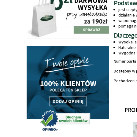
Podstawo
jest ciepł
działanie 
wspomaga 
pomaga ne
Dlaczego
Wysoka ja
Naturalne
Wygodna f
Numer partii
Dostępny w p
Pochodzenie:
PRO