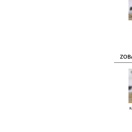
ZOB
K