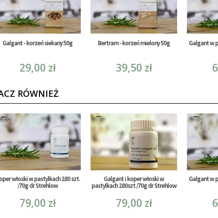
Galgant - korzeń siekany 50g
Bertram - korzeń mielony 50g
Galgant w p
29,00 zł
39,50 zł
6
ACZ RÓWNIEŻ
oper włoski w pastylkach 280 szt.
Galgant i koper włoski w
Galgant w p
/70g dr Strehlow
pastylkach 280szt /70g dr Strehlow
79,00 zł
79,00 zł
6