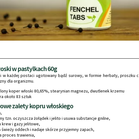
oski w pastylkach 60g
i w każdej postaci ugotowany bądź surowy, w formie herbaty, proszku c
zny dla organizmu.
elony koper włoski 80,65%, stearynian magnezu, dwutlenek krzemu
ra około 83 sztuk
we zalety kopru włoskiego
,
y tzn. oczyszcza żołądek i jelito i usuwa substancje gnilne,
 krew i gazy jelitowe,
 świeży oddech i nadaje skórze przyjemny zapach,
proces trawienia,