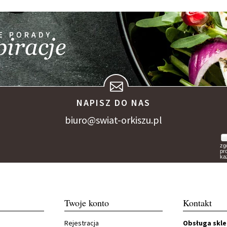
NAPISZ DO NAS
biuro@swiat-orkiszu.pl
zg
pr
ka
Twoje konto
Kontakt
Rejestracja
Obsługa skl