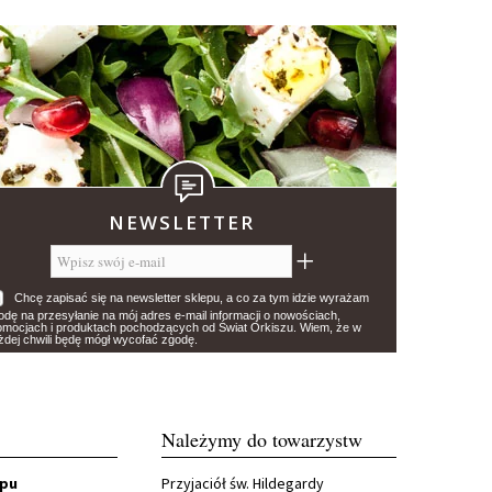
NEWSLETTER
Chcę zapisać się na newsletter sklepu, a co za tym idzie wyrażam
odę na przesyłanie na mój adres e-mail informacji o nowościach,
omocjach i produktach pochodzących od Świat Orkiszu. Wiem, że w
żdej chwili będę mógł wycofać zgodę.
Należymy do towarzystw
epu
Przyjaciół św. Hildegardy