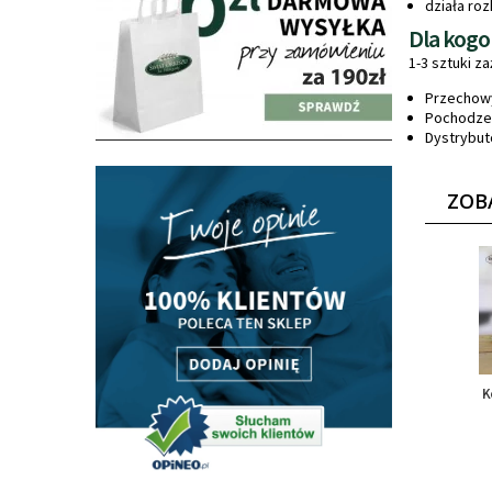
działa ro
Dla kogo
1-3 sztuki z
Przechowy
Pochodzen
Dystrybuto
ZOB
K