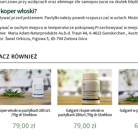
zkurczowo przy wzdęciach oraz eliminuje złe samopoczucie na skutek błę
 koper włoski?
ażywać przed jedzeniem. Pastylki należy powoli rozpuszczać w ustach. Moż
wać w suchym miejscu w temperaturze pokojowej.Przechowywać w miejscu
ie: Maria Adam Naturprodukte Au.b.d. Traun 44, A-4623 Gunskirchen , Austr
r: Świat Orkiszu, Figowa 5, 65-794 Zielona Góra
ACZ RÓWNIEŻ
oper włoski w pastylkach 280 szt.
Galgant i koper włoski w
Galgant w p
/70g dr Strehlow
pastylkach 280szt /70g dr Strehlow
79,00 zł
79,00 zł
6