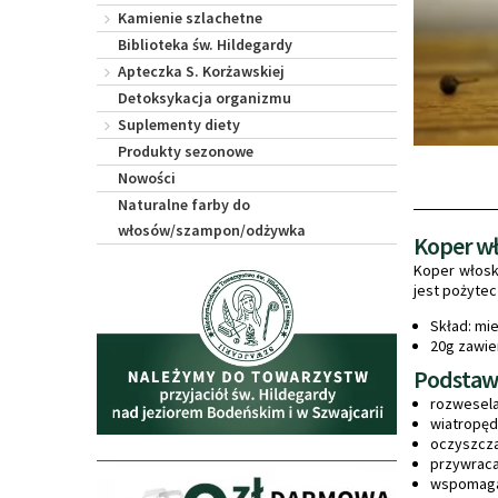
Kamienie szlachetne
Biblioteka św. Hildegardy
Apteczka S. Korżawskiej
Detoksykacja organizmu
Suplementy diety
Produkty sezonowe
Nowości
Naturalne farby do
włosów/szampon/odżywka
Koper wł
Koper włosk
jest pożytec
Skład: mi
20g zawie
Podstawo
rozwesela
wiatropędn
oczyszcza
przywraca
wspomaga 