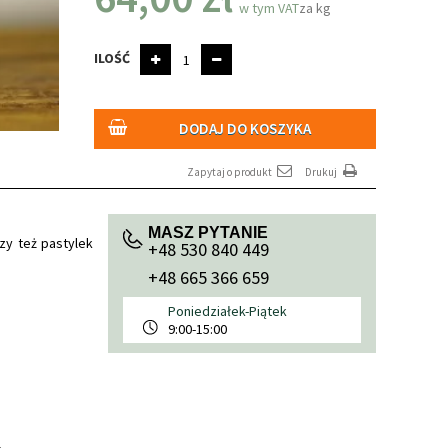
w tym VAT
za kg
ILOŚĆ
DODAJ DO KOSZYKA
Zapytaj o produkt
Drukuj
MASZ PYTANIE
zy też pastylek
+48 530 840 449
+48 665 366 659
Poniedziałek-Piątek
9:00-15:00