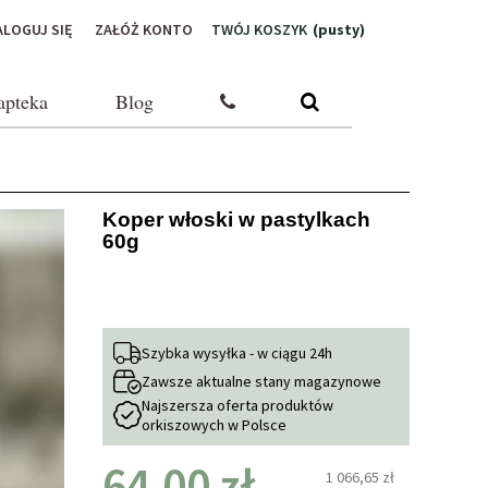
ALOGUJ SIĘ
ZAŁÓŻ KONTO
TWÓJ KOSZYK
(pusty)
apteka
Blog
Koper włoski w pastylkach
60g
Szybka wysyłka - w ciągu 24h
Zawsze aktualne stany magazynowe
Najszersza oferta produktów
orkiszowych w Polsce
64,00 zł
1 066,65 zł