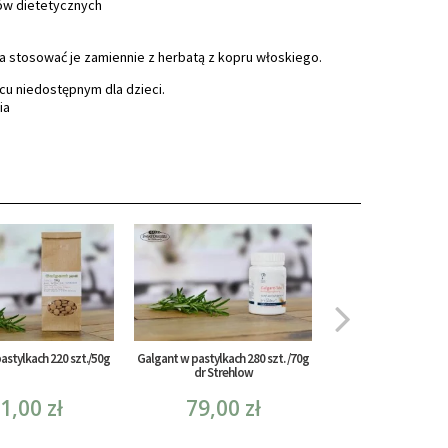
dów dietetycznych
na stosować je zamiennie z herbatą z kopru włoskiego.
 niedostępnym dla dzieci.
ia
astylkach 220 szt./50g
Galgant w pastylkach 280 szt. /70g
Koper włoski w pasy
dr Strehlow
szt./50g
1,00 zł
79,00 zł
61,00 