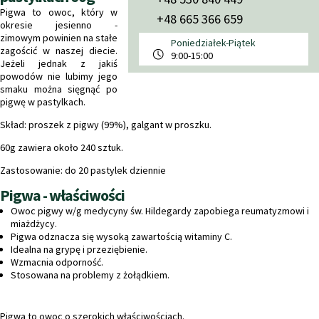
Pigwa to owoc, który w
+48 665 366 659
okresie jesienno -
zimowym powinien na stałe
Poniedziałek-Piątek
zagościć w naszej diecie.
9:00-15:00
Jeżeli jednak z jakiś
powodów nie lubimy jego
smaku można sięgnąć po
pigwę w pastylkach.
Skład:
proszek z pigwy (99%), galgant w proszku.
60g zawiera około 240 sztuk.
Zastosowanie: do 20 pastylek dziennie
Pigwa - właściwości
Owoc pigwy w/g medycyny św. Hildegardy zapobiega reumatyzmowi i
miażdżycy.
Pigwa odznacza się wysoką zawartością witaminy C.
Idealna na grypę i przeziębienie.
Wzmacnia odporność.
Stosowana na problemy z żołądkiem.
Pigwa to owoc o szerokich właściwościach.