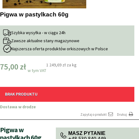
Pigwa w pastylkach 60g
Szybka wysyłka - w ciągu 24h
Zawsze aktualne stany magazynowe
Najszersza oferta produktów orkiszowych w Polsce
75,00 zł
1 249,69 zł
za kg
w tym VAT
BRAK PRODUKTU
Dostawa w drodze
Zapytaj o produkt
Drukuj
Pigwa w
MASZ PYTANIE
pastylkach 60g
+48 530 840 449