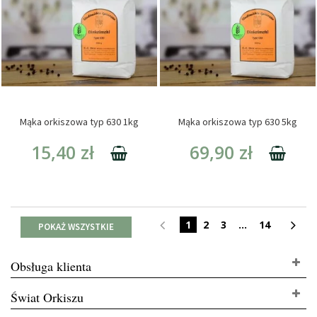
Mąka orkiszowa typ 630 1kg
Mąka orkiszowa typ 630 5kg
15,40 zł
69,90 zł
1
2
3
...
14
POKAŻ WSZYSTKIE
Obsługa klienta
Świat Orkiszu