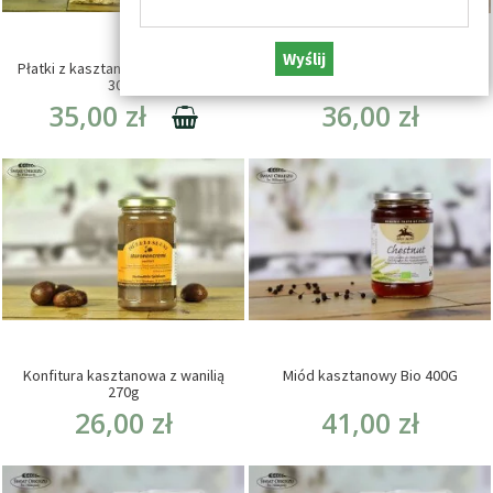
Wyślij
Płatki z kasztanów jadalnych bio
Krem z kasztanów jadalnych BIO
300g
380g
35,00 zł
36,00 zł
Konfitura kasztanowa z wanilią
Miód kasztanowy Bio 400G
270g
26,00 zł
41,00 zł