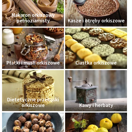
Makaron orkiszowy
pełnoziarnisty
Kasze i otręby orkiszowe
Płatki i musli orkiszowe
Ciastka orkiszowe
Dietetyczne przekąski
orkiszowe
Kawy i herbaty