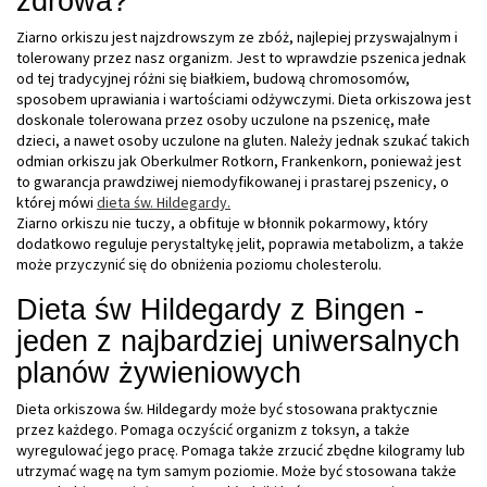
zdrowa?
Ziarno orkiszu jest najzdrowszym ze zbóż, najlepiej przyswajalnym i
tolerowany przez nasz organizm. Jest to wprawdzie pszenica jednak
od tej tradycyjnej różni się białkiem, budową chromosomów,
sposobem uprawiania i wartościami odżywczymi. Dieta orkiszowa jest
doskonale tolerowana przez osoby uczulone na pszenicę, małe
dzieci, a nawet osoby uczulone na gluten. Należy jednak szukać takich
odmian orkiszu jak Oberkulmer Rotkorn, Frankenkorn, ponieważ jest
to gwarancja prawdziwej niemodyfikowanej i prastarej pszenicy, o
której mówi
dieta św. Hildegardy.
Ziarno orkiszu nie tuczy, a obfituje w błonnik pokarmowy, który
dodatkowo reguluje perystaltykę jelit, poprawia metabolizm, a także
może przyczynić się do obniżenia poziomu cholesterolu.
Dieta św Hildegardy z Bingen -
jeden z najbardziej uniwersalnych
planów żywieniowych
Dieta orkiszowa św. Hildegardy może być stosowana praktycznie
przez każdego. Pomaga oczyścić organizm z toksyn, a także
wyregulować jego pracę. Pomaga także zrzucić zbędne kilogramy lub
utrzymać wagę na tym samym poziomie. Może być stosowana także