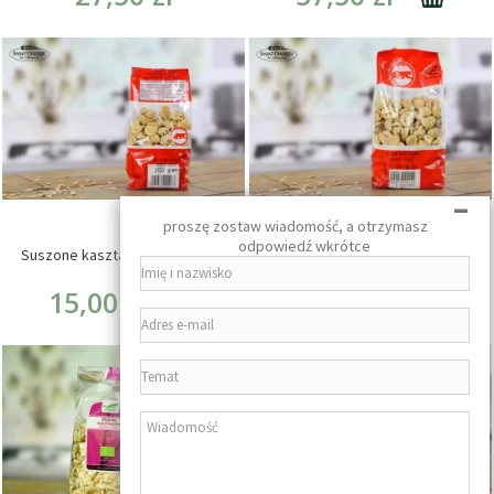
-
proszę zostaw wiadomość, a otrzymasz
odpowiedź wkrótce
Suszone kasztany jadalne 250g
Suszone kasztany jadalne 500g
15,00 zł
29,00 zł