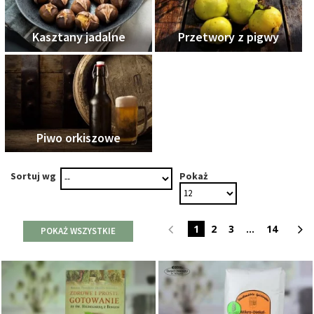
Kasztany jadalne
Przetwory z pigwy
Piwo orkiszowe
Sortuj wg
Pokaż
1
2
3
...
14
POKAŻ WSZYSTKIE