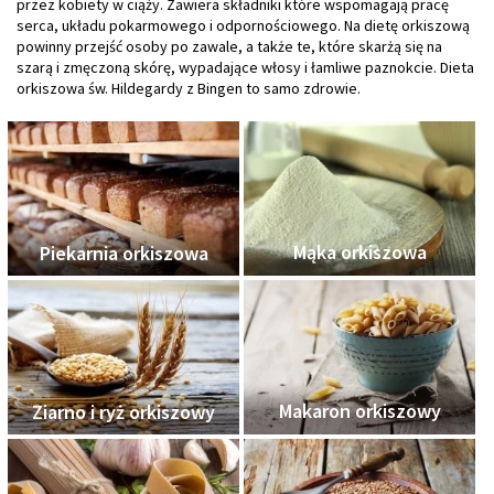
przez kobiety w ciąży. Zawiera składniki które wspomagają pracę
serca, układu pokarmowego i odpornościowego. Na dietę orkiszową
powinny przejść osoby po zawale, a także te, które skarżą się na
szarą i zmęczoną skórę, wypadające włosy i łamliwe paznokcie. Dieta
orkiszowa św. Hildegardy z Bingen to samo zdrowie.
Mąka orkiszowa
Piekarnia orkiszowa
Makaron orkiszowy
Ziarno i ryż orkiszowy