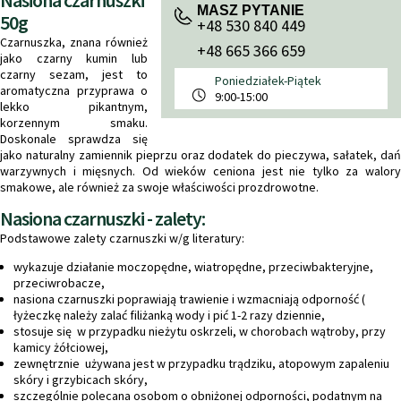
Nasiona czarnuszki
MASZ PYTANIE
50g
+48 530 840 449
Czarnuszka
, znana również
+48 665 366 659
jako czarny kumin lub
czarny sezam, jest to
Poniedziałek-Piątek
aromatyczna przyprawa o
9:00-15:00
lekko pikantnym,
korzennym smaku.
Doskonale sprawdza się
jako naturalny zamiennik pieprzu oraz dodatek do pieczywa, sałatek, dań
warzywnych i mięsnych. Od wieków ceniona jest nie tylko za walory
smakowe, ale również za swoje właściwości prozdrowotne.
Nasiona czarnuszki - zalety:
Podstawowe zalety czarnuszki w/g literatury:
wykazuje działanie moczopędne, wiatropędne, przeciwbakteryjne,
przeciwrobacze,
nasiona czarnuszki poprawiają trawienie i wzmacniają odporność (
łyżeczkę należy zalać filiżanką wody i pić 1-2 razy dziennie,
stosuje się w przypadku nieżytu oskrzeli, w chorobach wątroby, przy
kamicy żółciowej,
zewnętrznie używana jest w przypadku trądziku, atopowym zapaleniu
skóry i grzybicach skóry,
szczególnie polecana osobom o obniżonej odporności, podatnym na