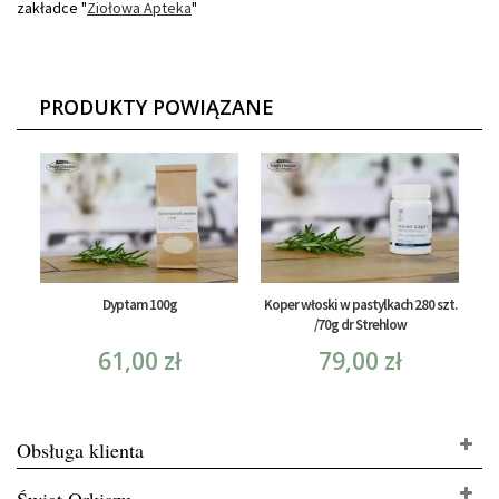
zakładce "
Ziołowa Apteka
"
PRODUKTY POWIĄZANE
Dyptam 100g
Koper włoski w pastylkach 280 szt.
/70g dr Strehlow
61,00 zł
79,00 zł
Obsługa klienta
Świat Orkiszu