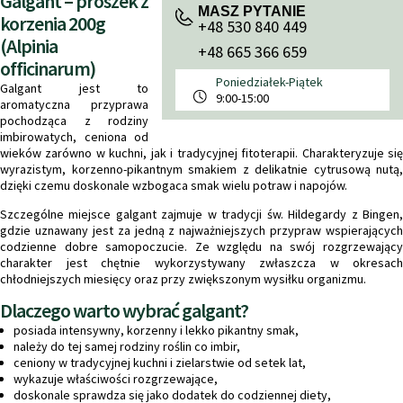
Galgant – proszek z
MASZ PYTANIE
korzenia 200g
+48 530 840 449
(Alpinia
+48 665 366 659
officinarum)
Poniedziałek-Piątek
Galgant jest to
9:00-15:00
aromatyczna przyprawa
pochodząca z rodziny
imbirowatych, ceniona od
wieków zarówno w kuchni, jak i tradycyjnej fitoterapii. Charakteryzuje się
wyrazistym, korzenno-pikantnym smakiem z delikatnie cytrusową nutą,
dzięki czemu doskonale wzbogaca smak wielu potraw i napojów.
Szczególne miejsce galgant zajmuje w tradycji św. Hildegardy z Bingen,
gdzie uznawany jest za jedną z najważniejszych przypraw wspierających
codzienne dobre samopoczucie. Ze względu na swój rozgrzewający
charakter jest chętnie wykorzystywany zwłaszcza w okresach
chłodniejszych miesięcy oraz przy zwiększonym wysiłku organizmu.
Dlaczego warto wybrać galgant?
posiada intensywny, korzenny i lekko pikantny smak,
należy do tej samej rodziny roślin co imbir,
ceniony w tradycyjnej kuchni i zielarstwie od setek lat,
wykazuje właściwości rozgrzewające,
doskonale sprawdza się jako dodatek do codziennej diety,