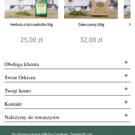
Herbata z liści malin Bio 50g
Ziele szanty 100g
Mię
25,00 zł
32,00 zł
Obsługa klienta
Świat Orkiszu
Twoje konto
Kontakt
Należymy do towarzystw
Ta strona używa plików Cookies. Dowiedz się