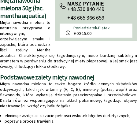
Mięta nawodna
MASZ PYTANIE
mielona 50g (łac.
+48 530 840 449
mentha aquatica)
+48 665 366 659
Mięta nawodna mielona to
naturalna przyprawa o
Poniedziałek-Piątek
intensywnym,
9:00-15:00
orzeźwiającym smaku i
zapachu, która pochodzi z
liści rośliny Mentha
aquatica. Charakteryzuje się łagodniejszym, nieco bardziej subtelnym
aromatem w porównaniu do tradycyjnej mięty pieprzowej, a jej smak jest
świeży, chłodzący i lekko słodkawy.
Podstawowe zalety mięty nawodnej
Mięta nawodna mielona to także bogate źródło cennych składników
odżywczych, takich jak witaminy (A, C, B), minerały (potas, wapń) oraz
flawonoidy, które wykazują działanie przeciwzapalne i przeciwbólowe.
Działa również wspomagająco na układ pokarmowy, łagodząc objawy
niestrawności, wzdęć czy bólu żołądka.
eliminuje wzdęcia i uczucie pełności wskutek błędów dietetycznych,
poprawia proces trawienia.