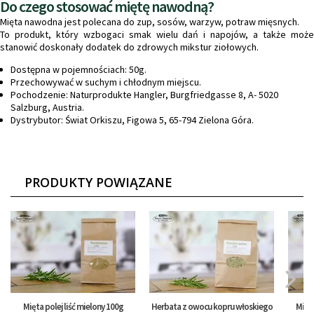
Do czego stosować miętę nawodną?
Mięta nawodna jest polecana do zup, sosów, warzyw, potraw mięsnych.
To produkt, który wzbogaci smak wielu dań i napojów, a także może
stanowić doskonały dodatek do zdrowych mikstur ziołowych.
Dostępna w pojemnościach: 50g.
Przechowywać w suchym i chłodnym miejscu.
Pochodzenie: Naturprodukte Hangler, Burgfriedgasse 8, A- 5020
Salzburg, Austria.
Dystrybutor: Świat Orkiszu, Figowa 5, 65-794 Zielona Góra.
PRODUKTY POWIĄZANE
Mięta polej liść mielony 100g
Herbata z owocu kopru włoskiego
Miesz