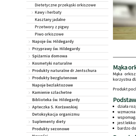
Dietetyczne przekąski orkiszowe
Kawy i herbaty
Kasztany jadalne
Przetwory z pigwy
Piwo orkiszowe
Napoje św. Hildegardy
Przyprawy św. Hildegardy
Spiżarnia domowa
Kosmetyki naturalne
Mąka ork
Produkty naturalne dr Jentschura
Mąka orkisz
Produkty bezglutenowe
korzystna dl
Napoje bezlaktozowe
Produkt poc
Kamienie szlachetne
Podstawo
Biblioteka św. Hildegardy
działa ro
Apteczka S. Korżawskiej
wzmacnia
Detoksykacja organizmu
wspomaga 
Suplementy diety
jest lekk
bardzo do
Produkty sezonowe