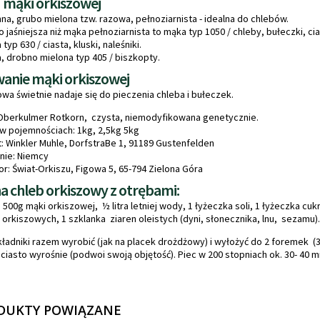
 mąki orkiszowej
na, grubo mielona tzw. razowa, pełnoziarnista - idealna do chlebów.
 jaśniejsza niż mąka pełnoziarnista to mąka typ 1050 / chleby, bułeczki, cia
typ 630 / ciasta, kluski, naleśniki.
, drobno mielona typ 405 / biszkopty.
anie mąki orkiszowej
wa świetnie nadaje się do pieczenia chleba i bułeczek.
Oberkulmer Rotkorn, czysta, niemodyfikowana genetycznie.
w pojemnościach: 1kg, 2,5kg 5kg
: Winkler Muhle, DorfstraBe 1, 91189 Gustenfelden
nie: Niemcy
r: Świat-Orkiszu, Figowa 5, 65-794 Zielona Góra
na chleb orkiszowy z otrębami:
 500g mąki orkiszowej, ½ litra letniej wody, 1 łyżeczka soli, 1 łyżeczka cuk
orkiszowych, 1 szklanka ziaren oleistych (dyni, słonecznika, lnu, sezamu).
ładniki razem wyrobić (jak na placek drożdżowy) i wyłożyć do 2 foremek 
ciasto wyrośnie (podwoi swoją objętość). Piec w 200 stopniach ok. 30- 40 mi
DUKTY POWIĄZANE