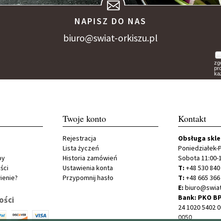
NAPISZ DO NAS
biuro@swiat-orkiszu.pl
zg
pr
ka
Twoje konto
Kontakt
Rejestracja
Obsługa skl
Lista życzeń
Poniedziałek-P
py
Historia zamówień
Sobota 11:00-
ści
Ustawienia konta
T:
+48 530 840
ienie?
Przypomnij hasło
T:
+48 665 366
E:
biuro@swiat
Bank: PKO BP
ości
24 1020 5402 
0050