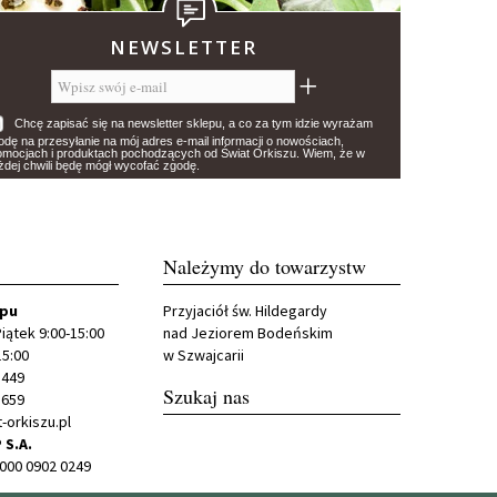
NEWSLETTER
Chcę zapisać się na newsletter sklepu, a co za tym idzie wyrażam
odę na przesyłanie na mój adres e-mail informacji o nowościach,
omocjach i produktach pochodzących od Świat Orkiszu. Wiem, że w
żdej chwili będę mógł wycofać zgodę.
Należymy do towarzystw
epu
Przyjaciół św. Hildegardy
iątek 9:00-15:00
nad Jeziorem Bodeńskim
15:00
w Szwajcarii
 449
Szukaj nas
 659
-orkiszu.pl
 S.A.
0000 0902 0249