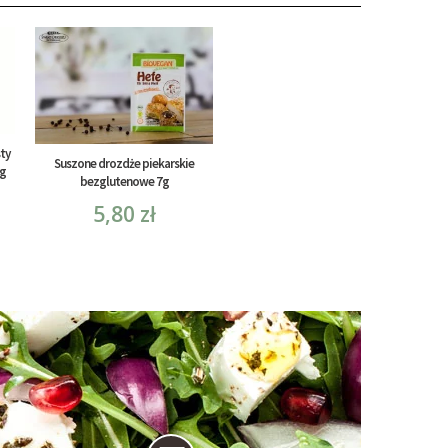
ty
Suszone drozdże piekarskie
 g
bezglutenowe 7g
5,80 zł