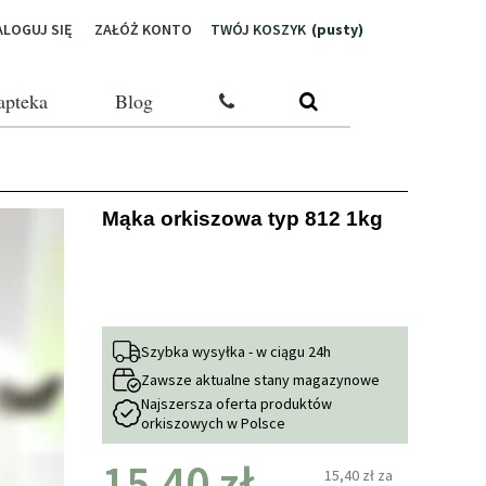
ALOGUJ SIĘ
ZAŁÓŻ KONTO
TWÓJ KOSZYK
(pusty)
apteka
Blog
Mąka orkiszowa typ 812 1kg
Szybka wysyłka - w ciągu 24h
Zawsze aktualne stany magazynowe
Najszersza oferta produktów
orkiszowych w Polsce
15,40 zł
15,40 zł
za