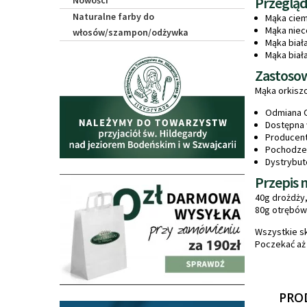
Przegląd
Nowości
Naturalne farby do
Mąka ciem
Mąka nieco
włosów/szampon/odżywka
Mąka biała 
Mąka biała
Zastosow
Mąka orkiszo
Odmiana 
Dostępna 
Producent
Pochodze
Dystrybuto
Przepis 
40g drożdży,
80g otrębów 
Wszystkie sk
Poczekać aż 
PRO