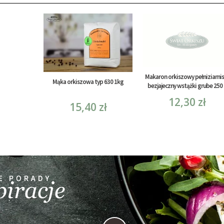
Makaron orkiszowy pełniziarnis
Mąka orkiszowa typ 630 1kg
bezjajeczny wstążki grube 250
12,30 zł
15,40 zł